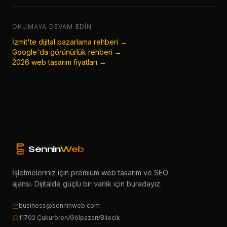
OKUMAYA DEVAM EDIN
İzmit'te dijital pazarlama rehberi →
Google'da görünürlük rehberi →
2026 web tasarım fiyatları →
Sennin
Web
İşletmeleriniz için premium web tasarım ve SEO
ajansı. Dijitalde güçlü bir varlık için buradayız.
business@senninweb.com
11702 Çukurören/Gölpazarı/Bilecik