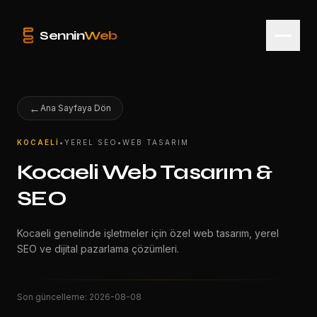
Sennin
Web
Hizmetler
←
Ana Sayfaya Dön
KOCAELI
•
YEREL SEO
•
WEB TASARIM
Kocaeli Web Tasarım &
SEO
Kocaeli genelinde işletmeler için özel web tasarım, yerel
SEO ve dijital pazarlama çözümleri.
Hizmet Verdiğimiz Bölgeler
Son güncelleme:
2026-08-08
Teklif Al